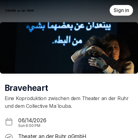
Skip header
Sign in
Braveheart
Eine Koproduktion zwischen dem Theater an der Ruhr
und dem Collective Ma´louba.
06/14/2026
Sun
6:00 PM
Theater an der Ruhr gGmbH