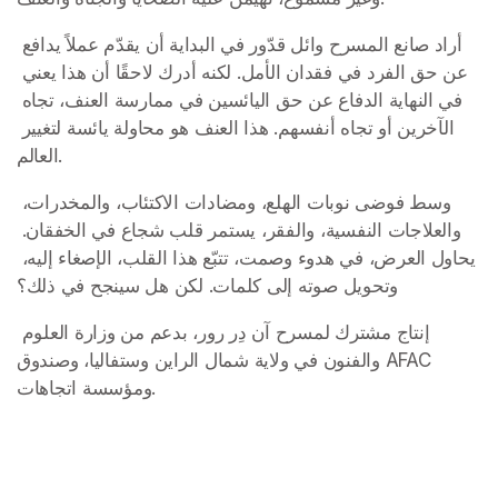
أراد صانع المسرح وائل قدّور في البداية أن يقدّم عملاً يدافع 
عن حق الفرد في فقدان الأمل. لكنه أدرك لاحقًا أن هذا يعني 
في النهاية الدفاع عن حق اليائسين في ممارسة العنف، تجاه 
الآخرين أو تجاه أنفسهم. هذا العنف هو محاولة يائسة لتغيير 
العالم.
وسط فوضى نوبات الهلع، ومضادات الاكتئاب، والمخدرات، 
والعلاجات النفسية، والفقر، يستمر قلب شجاع في الخفقان. 
يحاول العرض، في هدوء وصمت، تتبّع هذا القلب، الإصغاء إليه، 
وتحويل صوته إلى كلمات. لكن هل سينجح في ذلك؟
إنتاج مشترك لمسرح آن دِر رور، بدعم من وزارة العلوم 
والفنون في ولاية شمال الراين وستفاليا، وصندوق AFAC 
ومؤسسة اتجاهات.