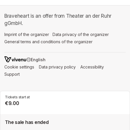
Braveheart is an offer from Theater an der Ruhr
gGmbH.
Imprint of the organizer
(opens in a new tab)
Data privacy of the organizer
(opens in 
General terms and conditions of the organizer
(opens in a new ta
SWITCH LANGUAGE
Cookie settings
(opens in a new tab)
Data privacy policy
(opens in a new tab)
Accessibility
(opens in a n
Support
(opens in a new tab)
Tickets start at
€9.00
The sale has ended