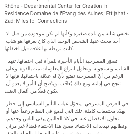
Rhône - Departmental Center for Creation in 
Residence Domaine de l'Etang des Aulnes; Ettijahat - 
Zad: Miles for Connections
تختفي شابة من بلدة صغيرة وكأنها لم تكن موجودة من قبل. لا 
أحد يبحث عنها. الشخص الوحيد الذي كان يعرفها هو شاب 
كانت تربطه بها علاقة قبل اختفائها.
 تصوّر المسرحية الأيام الأخيرة للمرأة قبل اختفائها. تتهم 
الشاب، وتستجوبه، وتحاول انتزاع المعلومات منه بالقوة  وعلى 
الرغم من أنّ المسرحية تقتنع بأنّ له علاقة باختفائها، فإنها لا 
تنجح في إدانته ومع ذلك يُعاقَب، ويتّضح أن الأمر لا يعدو أن 
يكون فعلًا من أفعال العنف.
في العرض المسرحي، يتحوّل غياب التأثير السياسي إلى خطر 
يهدّد مجتمعات كاملة، تلك التي تُدمج في النظام رغماً عنها أو 
تحاول الانفصال عنه. في كلا الحالتين يبقى الناس وحدهم، 
وتطالهم تهديدات الاختفاء. يصبح هذا الاختفاء فضاءً غير مرئي 
وغير مسموع، تهيمن عليه الضحايا والجناة والعنف.