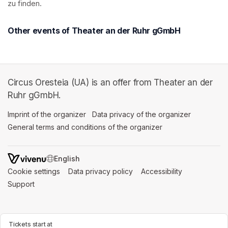
zu finden.
Other events of Theater an der Ruhr gGmbH
Circus Oresteia (UA) is an offer from Theater an der
Ruhr gGmbH.
Imprint of the organizer
(opens in a new tab)
Data privacy of the organizer
(opens in 
General terms and conditions of the organizer
(opens in a new ta
SWITCH LANGUAGE
Cookie settings
(opens in a new tab)
Data privacy policy
(opens in a new tab)
Accessibility
(opens in a n
Support
(opens in a new tab)
Tickets start at