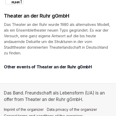
Theater an der Ruhr gGmbH
Das Theater an der Ruhr wurde 1980 als alternatives Modell, 
als ein Ensembletheater neuen Typs gegründet. Es war der 
Versuch, eine ganz eigene Antwort auf die bis heute 
andauernde Debatte um die Strukturen in der vom 
Stadttheater dominierten Theaterlandschaft in Deutschland 
zu finden.
Other events of Theater an der Ruhr gGmbH
Das Band. Freundschaft als Lebensform (UA) is an
offer from Theater an der Ruhr gGmbH.
Imprint of the organizer
(opens in a new tab)
Data privacy of the organizer
(opens in 
General terms and conditions of the organizer
(opens in a new ta