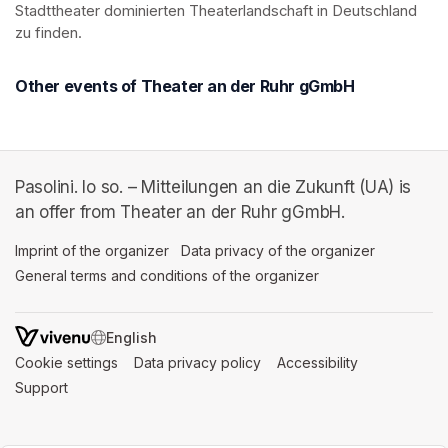
Stadttheater dominierten Theaterlandschaft in Deutschland 
zu finden.
Other events of Theater an der Ruhr gGmbH
Pasolini. Io so. – Mitteilungen an die Zukunft (UA) is
an offer from Theater an der Ruhr gGmbH.
Imprint of the organizer
(opens in a new tab)
Data privacy of the organizer
(opens in 
General terms and conditions of the organizer
(opens in a new ta
SWITCH LANGUAGE
Cookie settings
(opens in a new tab)
Data privacy policy
(opens in a new tab)
Accessibility
(opens in a n
Support
(opens in a new tab)