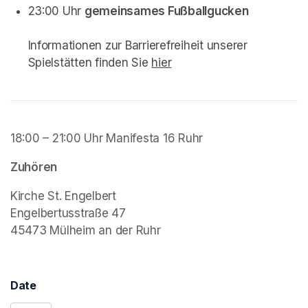
23:00 Uhr 
gemeinsames Fußballgucken
Informationen zur Barrierefreiheit unserer 
Spielstätten finden Sie 
hier
(opens in a new tab)
(opens in a new tab)
(opens in a new tab)
18:00 – 21:00 Uhr Manifesta 16 Ruhr
Zuhören
Kirche St. Engelbert

Engelbertusstraße 47

45473 Mülheim an der Ruhr
Date