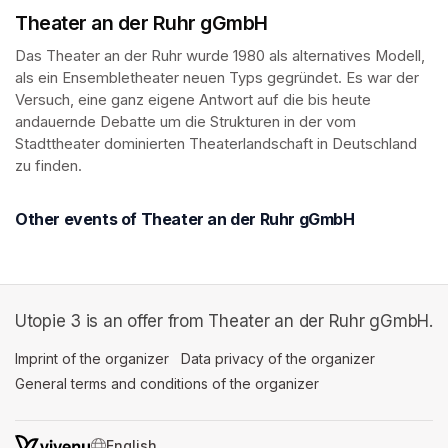
Theater an der Ruhr gGmbH
Das Theater an der Ruhr wurde 1980 als alternatives Modell, 
als ein Ensembletheater neuen Typs gegründet. Es war der 
Versuch, eine ganz eigene Antwort auf die bis heute 
andauernde Debatte um die Strukturen in der vom 
Stadttheater dominierten Theaterlandschaft in Deutschland 
zu finden.
Other events of Theater an der Ruhr gGmbH
Utopie 3 is an offer from Theater an der Ruhr gGmbH.
Imprint of the organizer
(opens in a new tab)
Data privacy of the organizer
(opens in 
General terms and conditions of the organizer
(opens in a new ta